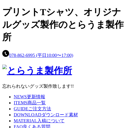
プリントTシャツ、
オリジナ
ルグッズ製作の
とらうま製作
所
078-862-6995
(平日10:00〜17:00)
忘れられないグッズ製作致します!!
NEWS
更新情報
ITEMS
商品一覧
GUIDE
ご注文方法
DOWNLOAD
ダウンロード素材
MATERIAL
入稿について
FAQ
良くある質問