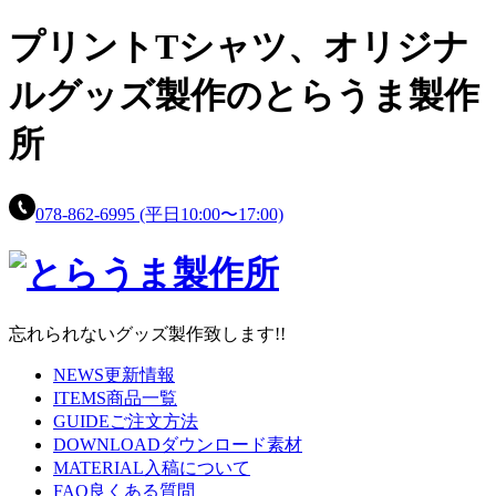
プリントTシャツ、
オリジナ
ルグッズ製作の
とらうま製作
所
078-862-6995
(平日10:00〜17:00)
忘れられないグッズ製作致します!!
NEWS
更新情報
ITEMS
商品一覧
GUIDE
ご注文方法
DOWNLOAD
ダウンロード素材
MATERIAL
入稿について
FAQ
良くある質問