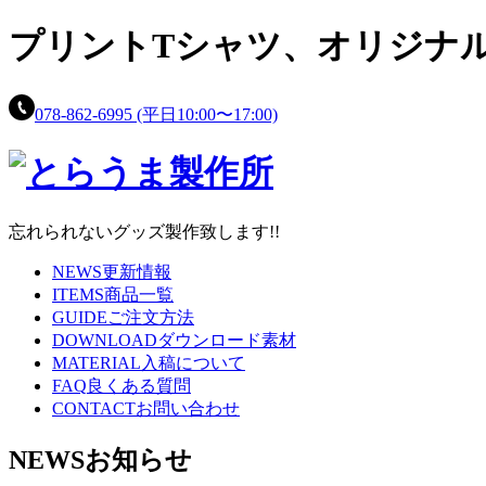
プリントTシャツ、
オリジナ
078-862-6995
(平日10:00〜17:00)
忘れられないグッズ製作致します!!
NEWS
更新情報
ITEMS
商品一覧
GUIDE
ご注文方法
DOWNLOAD
ダウンロード素材
MATERIAL
入稿について
FAQ
良くある質問
CONTACT
お問い合わせ
NEWS
お知らせ