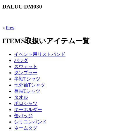
DALUC DM030
«
Prev
ITEMS
取扱いアイテム一覧
イベント用リストバンド
バッグ
スウェット
タンブラー
半袖Tシャツ
七分袖Tシャツ
長袖Tシャツ
タオル
ポロシャツ
キーホルダー
缶バッジ
シリコンバンド
ネームタグ