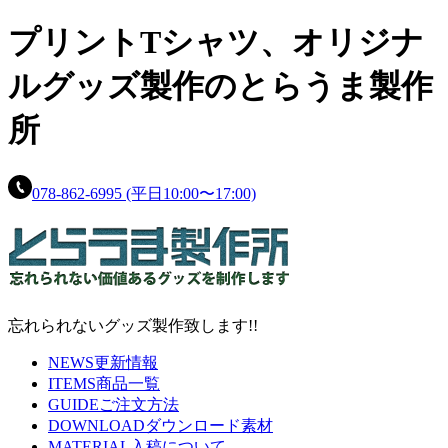
プリントTシャツ、
オリジナ
ルグッズ製作の
とらうま製作
所
078-862-6995
(平日10:00〜17:00)
忘れられないグッズ製作致します!!
NEWS
更新情報
ITEMS
商品一覧
GUIDE
ご注文方法
DOWNLOAD
ダウンロード素材
MATERIAL
入稿について