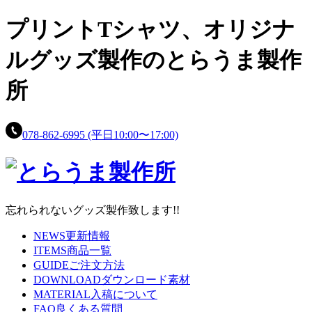
プリントTシャツ、
オリジナ
ルグッズ製作の
とらうま製作
所
078-862-6995
(平日10:00〜17:00)
忘れられないグッズ製作致します!!
NEWS
更新情報
ITEMS
商品一覧
GUIDE
ご注文方法
DOWNLOAD
ダウンロード素材
MATERIAL
入稿について
FAQ
良くある質問