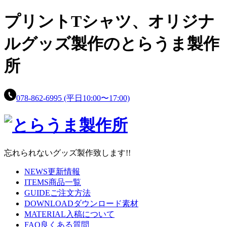
プリントTシャツ、
オリジナ
ルグッズ製作の
とらうま製作
所
078-862-6995
(平日10:00〜17:00)
忘れられないグッズ製作致します!!
NEWS
更新情報
ITEMS
商品一覧
GUIDE
ご注文方法
DOWNLOAD
ダウンロード素材
MATERIAL
入稿について
FAQ
良くある質問