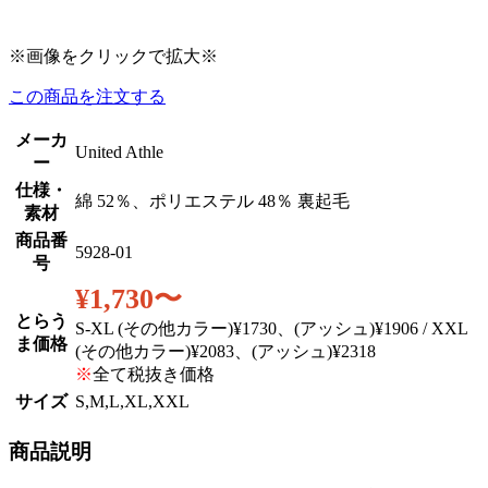
※
画像をクリックで拡大
※
この商品を注文する
メーカ
United Athle
ー
仕様・
綿 52％、ポリエステル 48％ 裏起毛
素材
商品番
5928-01
号
¥1,730〜
とらう
S-XL (その他カラー)¥1730、(アッシュ)¥1906 / XXL
ま価格
(その他カラー)¥2083、(アッシュ)¥2318
※
全て税抜き価格
サイズ
S,M,L,XL,XXL
商品説明