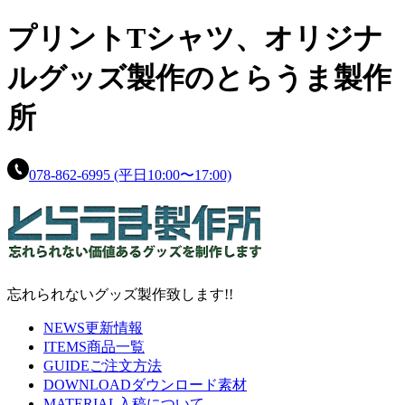
プリントTシャツ、
オリジナ
ルグッズ製作の
とらうま製作
所
078-862-6995
(平日10:00〜17:00)
忘れられないグッズ製作致します!!
NEWS
更新情報
ITEMS
商品一覧
GUIDE
ご注文方法
DOWNLOAD
ダウンロード素材
MATERIAL
入稿について