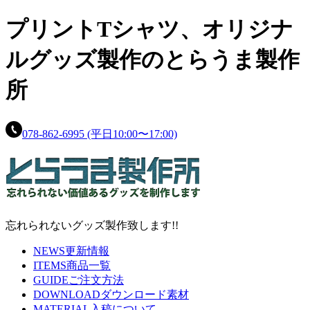
プリントTシャツ、
オリジナ
ルグッズ製作の
とらうま製作
所
078-862-6995
(平日10:00〜17:00)
忘れられないグッズ製作致します!!
NEWS
更新情報
ITEMS
商品一覧
GUIDE
ご注文方法
DOWNLOAD
ダウンロード素材
MATERIAL
入稿について