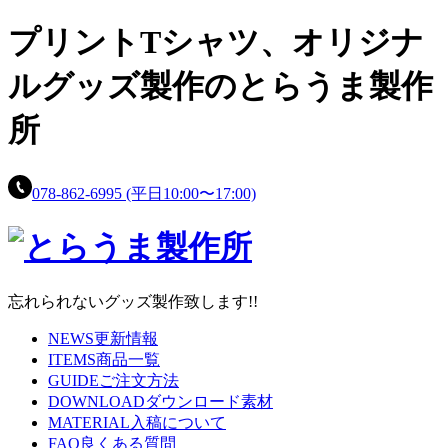
プリントTシャツ、
オリジナ
ルグッズ製作の
とらうま製作
所
078-862-6995
(平日10:00〜17:00)
忘れられないグッズ製作致します!!
NEWS
更新情報
ITEMS
商品一覧
GUIDE
ご注文方法
DOWNLOAD
ダウンロード素材
MATERIAL
入稿について
FAQ
良くある質問