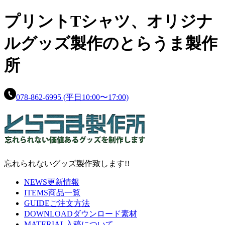
プリントTシャツ、
オリジナ
ルグッズ製作の
とらうま製作
所
078-862-6995
(平日10:00〜17:00)
忘れられないグッズ製作致します!!
NEWS
更新情報
ITEMS
商品一覧
GUIDE
ご注文方法
DOWNLOAD
ダウンロード素材
MATERIAL
入稿について