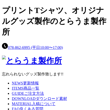
プリントTシャツ、
オリジナ
ルグッズ製作の
とらうま製作
所
078-862-6995
(平日10:00〜17:00)
忘れられないグッズ製作致します!!
NEWS
更新情報
ITEMS
商品一覧
GUIDE
ご注文方法
DOWNLOAD
ダウンロード素材
MATERIAL
入稿について
FAQ
良くある質問