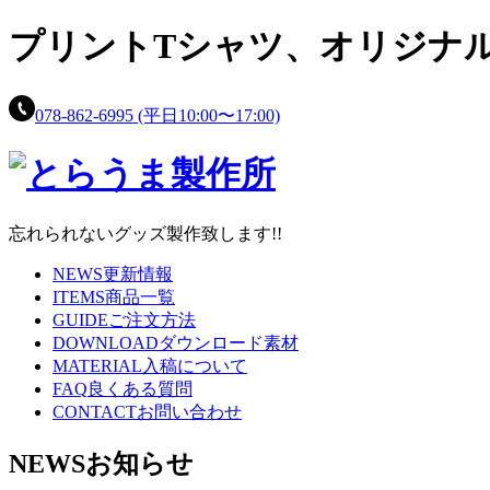
プリントTシャツ、
オリジナ
078-862-6995
(平日10:00〜17:00)
忘れられないグッズ製作致します!!
NEWS
更新情報
ITEMS
商品一覧
GUIDE
ご注文方法
DOWNLOAD
ダウンロード素材
MATERIAL
入稿について
FAQ
良くある質問
CONTACT
お問い合わせ
NEWS
お知らせ