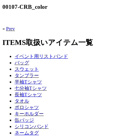
00107-CRB_color
«
Prev
ITEMS
取扱いアイテム一覧
イベント用リストバンド
バッグ
スウェット
タンブラー
半袖Tシャツ
七分袖Tシャツ
長袖Tシャツ
タオル
ポロシャツ
キーホルダー
缶バッジ
シリコンバンド
ネームタグ