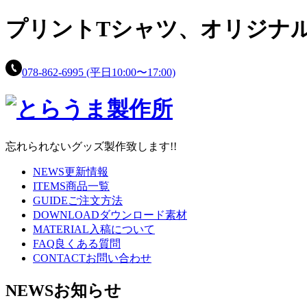
プリントTシャツ、
オリジナ
078-862-6995
(平日10:00〜17:00)
忘れられないグッズ製作致します!!
NEWS
更新情報
ITEMS
商品一覧
GUIDE
ご注文方法
DOWNLOAD
ダウンロード素材
MATERIAL
入稿について
FAQ
良くある質問
CONTACT
お問い合わせ
NEWS
お知らせ