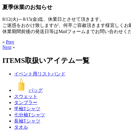
夏季休業のお知らせ
8/12(火)～8/15(金)迄、休業日とさせて頂きます。
ご迷惑をおかけ致しますが、何卒ご容赦頂きます様宜しくお
休業期間前後の発送日等はMailフォームまでお問い合わせく
«
Prev
Next
»
ITEMS
取扱いアイテム一覧
イベント用リストバンド
バッグ
スウェット
タンブラー
半袖Tシャツ
七分袖Tシャツ
長袖Tシャツ
タオル