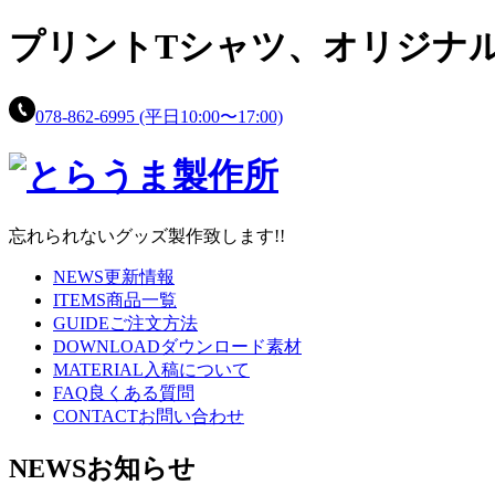
プリントTシャツ、
オリジナ
078-862-6995
(平日10:00〜17:00)
忘れられないグッズ製作致します!!
NEWS
更新情報
ITEMS
商品一覧
GUIDE
ご注文方法
DOWNLOAD
ダウンロード素材
MATERIAL
入稿について
FAQ
良くある質問
CONTACT
お問い合わせ
NEWS
お知らせ