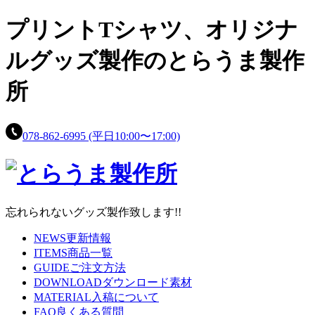
プリントTシャツ、
オリジナ
ルグッズ製作の
とらうま製作
所
078-862-6995
(平日10:00〜17:00)
忘れられないグッズ製作致します!!
NEWS
更新情報
ITEMS
商品一覧
GUIDE
ご注文方法
DOWNLOAD
ダウンロード素材
MATERIAL
入稿について
FAQ
良くある質問