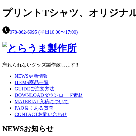
プリントTシャツ、
オリジナ
078-862-6995
(平日10:00〜17:00)
忘れられないグッズ製作致します!!
NEWS
更新情報
ITEMS
商品一覧
GUIDE
ご注文方法
DOWNLOAD
ダウンロード素材
MATERIAL
入稿について
FAQ
良くある質問
CONTACT
お問い合わせ
NEWS
お知らせ