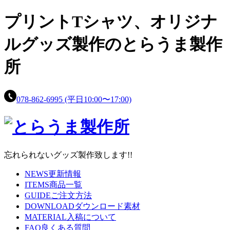
プリントTシャツ、
オリジナ
ルグッズ製作の
とらうま製作
所
078-862-6995
(平日10:00〜17:00)
忘れられないグッズ製作致します!!
NEWS
更新情報
ITEMS
商品一覧
GUIDE
ご注文方法
DOWNLOAD
ダウンロード素材
MATERIAL
入稿について
FAQ
良くある質問