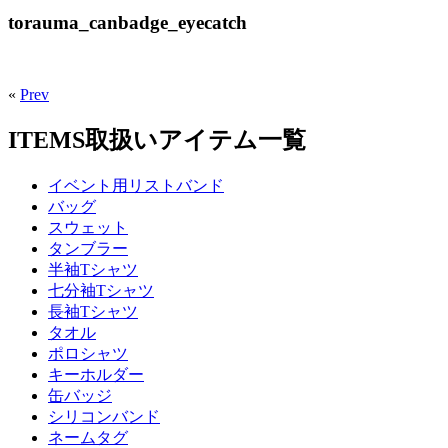
torauma_canbadge_eyecatch
«
Prev
ITEMS
取扱いアイテム一覧
イベント用リストバンド
バッグ
スウェット
タンブラー
半袖Tシャツ
七分袖Tシャツ
長袖Tシャツ
タオル
ポロシャツ
キーホルダー
缶バッジ
シリコンバンド
ネームタグ