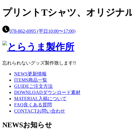
プリントTシャツ、
オリジナ
078-862-6995
(平日10:00〜17:00)
忘れられないグッズ製作致します!!
NEWS
更新情報
ITEMS
商品一覧
GUIDE
ご注文方法
DOWNLOAD
ダウンロード素材
MATERIAL
入稿について
FAQ
良くある質問
CONTACT
お問い合わせ
NEWS
お知らせ