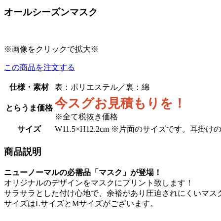
オールシーズンマスク
※
画像をクリックで拡大
※
この商品を注文する
仕様・素材
表：ポリエステル／裏：綿
今スグお見積もりを！
とらうま価格
※全て税抜き価格
サイズ
W11.5×H12.2cm ※片面のサイズです。耳
商品説明
ニューノーマルの必需品「マスク」が登場！
オリジナルのデザインをマスクにプリント致します！
サラサラとした付け心地で、余裕があり圧迫されにくいマス
サイズはLサイズとMサイズがございます。