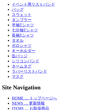
イベント用リストバンド
バッグ
スウェット
タンブラー
半袖Tシャツ
七分袖Tシャツ
長袖Tシャツ
タオル
ポロシャツ
キーホルダー
缶バッジ
シリコンバンド
ネームタグ
ラバーリストバンド
マスク
Site Navigation
HOME … トップページへ
NEWS … 更新情報
ITEMS … お取扱商品