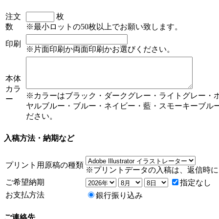
注文
枚
数
※最小ロットの50枚以上でお願い致します。
印刷
※片面印刷か両面印刷かお選びください。
本体
カラ
※カラーはブラック・ダークグレー・ライトグレー・
ー
ヤルブルー・ブルー・ネイビー・藍・スモーキーブル
ださい。
入稿方法・納期など
プリント用原稿の種類
※プリントデータの入稿は、返信時に
ご希望納期
指定なし
お支払方法
銀行振り込み
ご連絡先