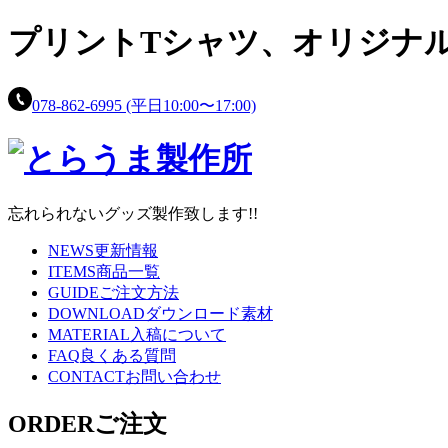
プリントTシャツ、
オリジナ
078-862-6995
(平日10:00〜17:00)
忘れられないグッズ製作致します!!
NEWS
更新情報
ITEMS
商品一覧
GUIDE
ご注文方法
DOWNLOAD
ダウンロード素材
MATERIAL
入稿について
FAQ
良くある質問
CONTACT
お問い合わせ
ORDER
ご注文