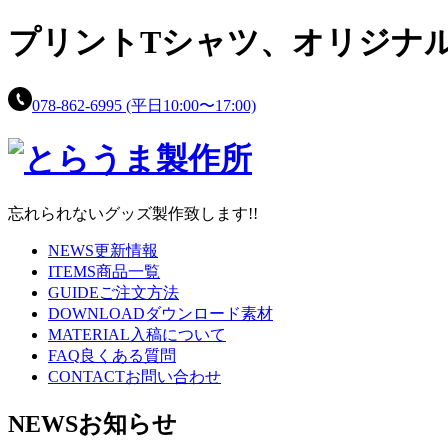
プリントTシャツ、
オリジナ
078-862-6995
(平日10:00〜17:00)
忘れられないグッズ製作致します!!
NEWS
更新情報
ITEMS
商品一覧
GUIDE
ご注文方法
DOWNLOAD
ダウンロード素材
MATERIAL
入稿について
FAQ
良くある質問
CONTACT
お問い合わせ
NEWS
お知らせ