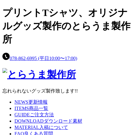
プリントTシャツ、
オリジナ
ルグッズ製作の
とらうま製作
所
078-862-6995
(平日10:00〜17:00)
忘れられないグッズ製作致します!!
NEWS
更新情報
ITEMS
商品一覧
GUIDE
ご注文方法
DOWNLOAD
ダウンロード素材
MATERIAL
入稿について
FAQ
良くある質問