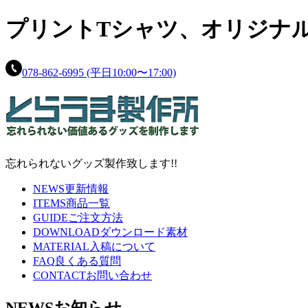
プリントTシャツ、
オリジナ
078-862-6995
(平日10:00〜17:00)
忘れられないグッズ製作致します!!
NEWS
更新情報
ITEMS
商品一覧
GUIDE
ご注文方法
DOWNLOAD
ダウンロード素材
MATERIAL
入稿について
FAQ
良くある質問
CONTACT
お問い合わせ
NEWS
お知らせ