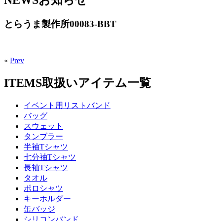
とらうま製作所00083-BBT
«
Prev
ITEMS
取扱いアイテム一覧
イベント用リストバンド
バッグ
スウェット
タンブラー
半袖Tシャツ
七分袖Tシャツ
長袖Tシャツ
タオル
ポロシャツ
キーホルダー
缶バッジ
シリコンバンド